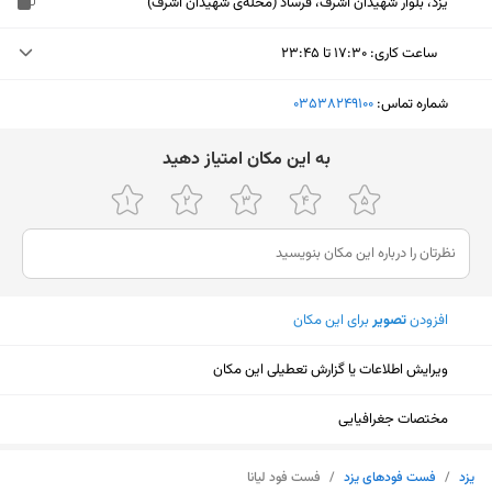
یزد، بلوار شهیدان اشرف، فرساد (محله‌ی شهیدان اشرف)
ساعت کاری
:
۱۷:۳۰ تا ۲۳:۴۵
دوشنبه (امروز)
۱۷:۳۰ تا ۲۳:۴۵
شماره تماس:
‎03538249100
سه‌شنبه
۱۷:۳۰ تا ۲۳:۴۵
ﺑﻪ اﯾﻦ ﻣﮑﺎن اﻣﺘﯿﺎز دﻫﯿﺪ
چهارشنبه
۱۷:۳۰ تا ۲۳:۴۵
پنجشنبه
۱۷:۳۰ تا ۲۳:۴۵
جمعه
۱۷:۳۰ تا ۲۳:۴۵
افزودن
تصویر
برای این مکان
شنبه
۱۷:۳۰ تا ۲۳:۴۵
یکشنبه
۱۷:۳۰ تا ۲۳:۴۵
ویرایش اطلاعات یا گزارش تعطیلی این مکان
مختصات جغرافیایی
نمایش نقشه
یزد
/
فست فودهای یزد
/
فست فود لیانا