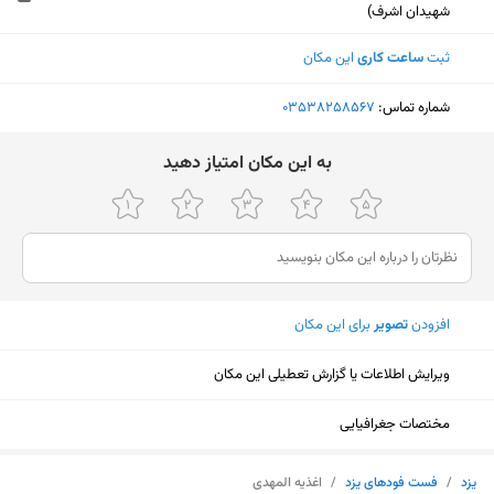
شهیدان اشرف)
ثبت
ساعت کاری
این مکان
شماره تماس:
‎03538258567
ﺑﻪ اﯾﻦ ﻣﮑﺎن اﻣﺘﯿﺎز دﻫﯿﺪ
افزودن
تصویر
برای این مکان
ویرایش اطلاعات یا گزارش تعطیلی این مکان
مختصات جغرافیایی
نمایش نقشه
یزد
/
فست فودهای یزد
/
اغذیه المهدی