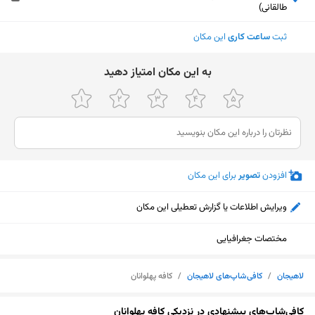
طالقانی)
ثبت
ساعت کاری
این مکان
ﺑﻪ اﯾﻦ ﻣﮑﺎن اﻣﺘﯿﺎز دﻫﯿﺪ
افزودن
تصویر
برای این مکان
ویرایش اطلاعات یا گزارش تعطیلی این مکان
مختصات جغرافیایی
لاهیجان
/
کافی‌شاپ‌های لاهیجان
/
کافه پهلوانان
نمایش نقشه
کافی‌شاپ‌های پیشنهادی در نزدیکی کافه پهلوانان