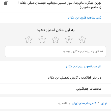
تهران، بزرگراه امام رضا، بلوار حسینی مزینانی، خوزستان شرقی، پلاک 1
(محله‌ی مشیریه)
ثبت
ساعت کاری
این مکان
ﺑﻪ اﯾﻦ ﻣﮑﺎن اﻣﺘﯿﺎز دﻫﯿﺪ
افزودن
تصویر
برای این مکان
ویرایش اطلاعات یا گزارش تعطیلی این مکان
مختصات جغرافیایی
نمایش نقشه
تهران
/
کافی‌شاپ‌های تهران
/
کافه برند