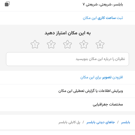
بابلسر، شریعتی، شریعتی 7
ثبت
ساعت کاری
این مکان
ﺑﻪ اﯾﻦ ﻣﮑﺎن اﻣﺘﯿﺎز دﻫﯿﺪ
افزودن
تصویر
برای این مکان
ویرایش اطلاعات یا گزارش تعطیلی این مکان
مختصات جغرافیایی
بابلسر
/
جا‌های دیدنی بابلسر
/
پل کابلی بابلسر
نمایش نقشه