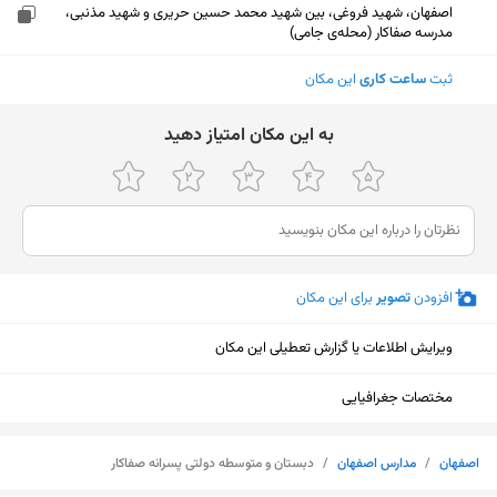
اصفهان، شهید فروغی، بین شهید محمد حسین حریری و شهید مذنبی،
مدرسه صفاکار (محله‌ی جامی)
ثبت
ساعت کاری
این مکان
ﺑﻪ اﯾﻦ ﻣﮑﺎن اﻣﺘﯿﺎز دﻫﯿﺪ
افزودن
تصویر
برای این مکان
ویرایش اطلاعات یا گزارش تعطیلی این مکان
مختصات جغرافیایی
نمایش نقشه
اصفهان
/
مدارس اصفهان
/
دبستان و متوسطه دولتی پسرانه صفاکار