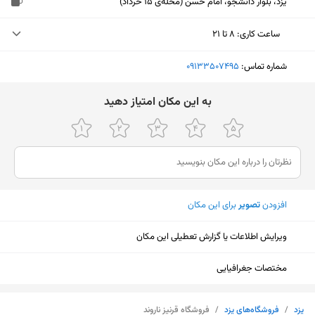
یزد، بلوار دانشجو، امام حسن (محله‌ی ۱۵ خرداد)
ساعت کاری
:
۸ تا ۲۱
پنجشنبه (امروز)
۸ تا ۲۱
شماره تماس:
‎09133507495
جمعه
ثبت نشده
ﺑﻪ اﯾﻦ ﻣﮑﺎن اﻣﺘﯿﺎز دﻫﯿﺪ
شنبه
۸ تا ۲۲
یکشنبه
۸ تا ۲۲
دوشنبه
۸ تا ۲۲
افزودن
تصویر
برای این مکان
سه‌شنبه
۸ تا ۲۲
چهارشنبه
۸ تا ۲۲
ویرایش اطلاعات یا گزارش تعطیلی این مکان
مختصات جغرافیایی
نمایش نقشه
یزد
/
فروشگاه‌های یزد
/
فروشگاه قرنیز ناروند