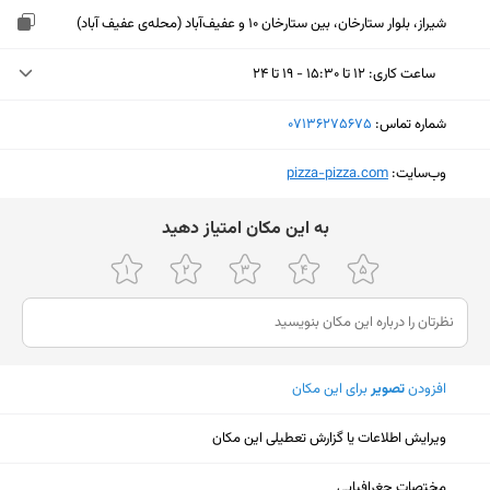
شیراز، بلوار ستارخان، بین ستارخان 10 و عفیف‌آباد (محله‌ی عفیف آباد)
ساعت کاری
:
۱۲ تا ۱۵:۳۰ - ۱۹ تا ۲۴
یکشنبه (امروز)
۱۲ تا ۱۵:۳۰ - ۱۹ تا ۲۴
شماره تماس:
‎07136275675
دوشنبه
۱۲ تا ۱۵:۳۰ - ۱۹ تا ۱ بامداد
وب‌سایت:
‎pizza-pizza.com
سه‌شنبه
۱۲ تا ۱۵:۳۰ - ۱۹ تا ۱ بامداد
ﺑﻪ اﯾﻦ ﻣﮑﺎن اﻣﺘﯿﺎز دﻫﯿﺪ
چهارشنبه
۱۲ تا ۱۵:۳۰ - ۱۹ تا ۱ بامداد
پنجشنبه
۱۲ تا ۱۵:۳۰ - ۱۹ تا ۱ بامداد
جمعه
۱۲ تا ۱۵:۳۰ - ۱۹ تا ۱ بامداد
شنبه
۱۲ تا ۱۵:۳۰ - ۱۹ تا ۱ بامداد
افزودن
تصویر
برای این مکان
ویرایش اطلاعات یا گزارش تعطیلی این مکان
نمایش نقشه
مختصات جغرافیایی