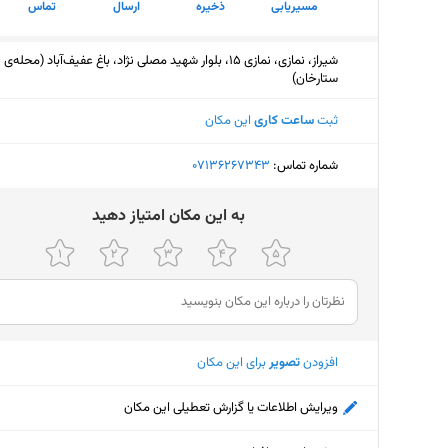
مسیریابی
ذخیره
ارسال
تماس
شیراز، نمازی، نمازی 15، بلوار شهید مصلی نژاد، باغ عفیف‌آباد (محله‌ی
ستارخان)
ثبت
ساعت کاری
این مکان
شماره تماس:
‎07136267343
ﺑﻪ اﯾﻦ ﻣﮑﺎن اﻣﺘﯿﺎز دﻫﯿﺪ
افزودن
تصویر
برای این مکان
ویرایش اطلاعات یا گزارش تعطیلی این مکان