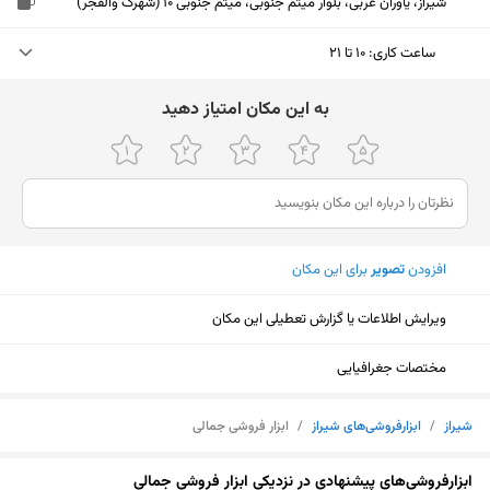
شیراز، یاوران غربی، بلوار میثم جنوبی، میثم جنوبی 10 (شهرک والفجر)
ساعت کاری
:
۱۰ تا ۲۱
یکشنبه (امروز)
۱۰ تا ۲۱
ﺑﻪ اﯾﻦ ﻣﮑﺎن اﻣﺘﯿﺎز دﻫﯿﺪ
دوشنبه
۱۰ تا ۲۱
سه‌شنبه
۱۰ تا ۲۱
چهارشنبه
۱۰ تا ۲۱
افزودن
تصویر
برای این مکان
پنجشنبه
۱۰ تا ۲۱
ویرایش اطلاعات یا گزارش تعطیلی این مکان
جمعه
۱۰ تا ۲۱
شنبه
۱۰ تا ۲۱
مختصات جغرافیایی
شیراز
/
ابزارفروشی‌های شیراز
/
ابزار فروشی جمالی
نمایش نقشه
ابزارفروشی‌های پیشنهادی در نزدیکی ابزار فروشی جمالی