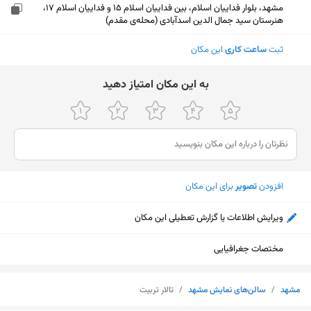
مشهد، بلوار فداییان اسلام، بین فداییان اسلام 15 و فداییان اسلام 17،
هنرستان سید جمال الدین اسدآبادی (محله‌ی مقدم)
ثبت
ساعت کاری
این مکان
ﺑﻪ اﯾﻦ ﻣﮑﺎن اﻣﺘﯿﺎز دﻫﯿﺪ
افزودن
تصویر
برای این مکان
ویرایش اطلاعات یا گزارش تعطیلی این مکان
مختصات جغرافیایی
نمایش نقشه
مشهد
/
سالن‌های نمایش مشهد
/
تالار تربیت