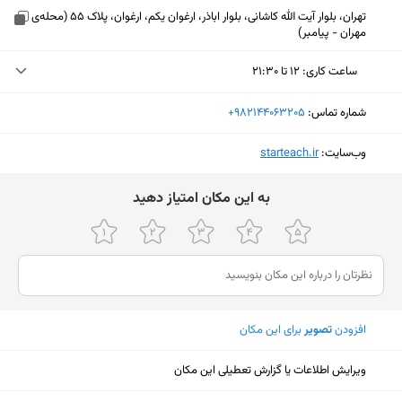
تهران، بلوار آیت الله کاشانی، بلوار اباذر، ارغوان یکم، ارغوان، پلاک 55 (محله‌ی
مهران - پیامبر)
ساعت کاری
:
۱۲ تا ۲۱:۳۰
دوشنبه (امروز)
۱۲ تا ۲۱:۳۰
شماره تماس:
‎+982144063205
سه‌شنبه
۱۲ تا ۲۱:۳۰
وب‌سایت:
‎starteach.ir
چهارشنبه
۱۲ تا ۲۱:۳۰
ﺑﻪ اﯾﻦ ﻣﮑﺎن اﻣﺘﯿﺎز دﻫﯿﺪ
پنجشنبه
۱۲ تا ۲۱:۳۰
جمعه
ثبت نشده
شنبه
۱۲:۳۰ تا ۲۱:۳۰
یکشنبه
۱۲ تا ۲۱:۳۰
افزودن
تصویر
برای این مکان
نمایش نقشه
ویرایش اطلاعات یا گزارش تعطیلی این مکان