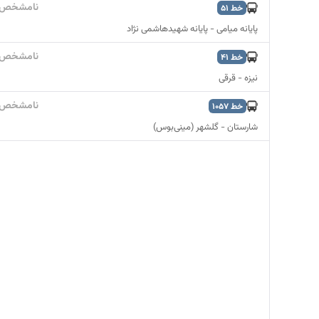
نامشخص
خط
51
پایانه میامی - پایانه شهیدهاشمی نژاد
نامشخص
خط
41
نیزه - قرقی
نامشخص
خط
1057
شارستان - گلشهر (مینی‌بوس)