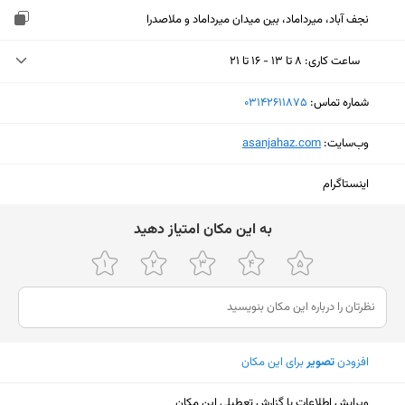
نجف آباد، میرداماد، بین میدان میرداماد و ملاصدرا
ساعت کاری
:
۸ تا ۱۳ - ۱۶ تا ۲۱
یکشنبه (امروز)
۸ تا ۱۳ - ۱۶ تا ۲۱
شماره تماس:
‎03142611875
دوشنبه
۸ تا ۱۳ - ۱۶ تا ۲۱
وب‌سایت:
‎asanjahaz.com
سه‌شنبه
۸ تا ۱۳ - ۱۶ تا ۲۱
اینستاگرام
چهارشنبه
۸ تا ۱۳ - ۱۶ تا ۲۱
ﺑﻪ اﯾﻦ ﻣﮑﺎن اﻣﺘﯿﺎز دﻫﯿﺪ
پنجشنبه
۸ تا ۱۳ - ۱۶ تا ۲۱
جمعه
ثبت نشده
شنبه
۸ تا ۱۳ - ۱۶ تا ۲۱
افزودن
تصویر
برای این مکان
نمایش نقشه
ویرایش اطلاعات یا گزارش تعطیلی این مکان