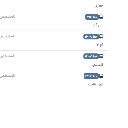
حفاری
نامشخص
خط
316
علی آباد
نامشخص
خط
1308
فاز 4
نامشخص
خط
1307
کارمندی
نامشخص
خط
1317
کوی ولایت