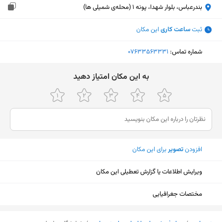
بندرعباس، بلوار شهدا، پونه 1 (محله‌ی شمیلی ها)
ثبت
ساعت کاری
این مکان
شماره تماس:
‎07633563331
ﺑﻪ اﯾﻦ ﻣﮑﺎن اﻣﺘﯿﺎز دﻫﯿﺪ
افزودن
تصویر
برای این مکان
ویرایش اطلاعات یا گزارش تعطیلی این مکان
مختصات جغرافیایی
نمایش نقشه