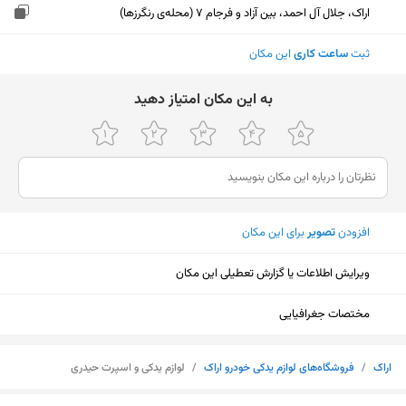
اراک، جلال آل احمد، بین آزاد و فرجام 7 (محله‌ی رنگرزها)
ثبت
ساعت کاری
این مکان
ﺑﻪ اﯾﻦ ﻣﮑﺎن اﻣﺘﯿﺎز دﻫﯿﺪ
افزودن
تصویر
برای این مکان
ویرایش اطلاعات یا گزارش تعطیلی این مکان
مختصات جغرافیایی
اراک
/
فروشگاه‌های لوازم یدکی خودرو اراک
/
لوازم یدکی و اسپرت حیدری
نمایش نقشه