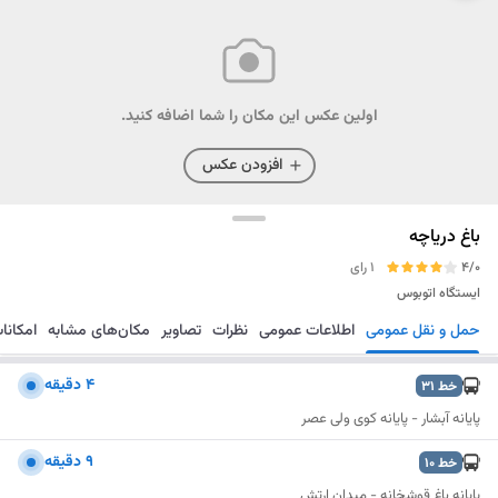
اولین عکس این مکان را شما اضافه کنید.
افزودن عکس
باغ دریاچه
4/0
1 رای
ایستگاه اتوبوس
حمل و نقل عمومی
اطلاعات عمومی
نظرات
تصاویر
مکان‌های مشابه
امکانا
مسیریابی
ذخیره
ارسال
۴ دقیقه
خط
31
پایانه آبشار - پایانه کوی ولی عصر
۹ دقیقه
خط
10
پایانه باغ قوشخانه - میدان ارتش