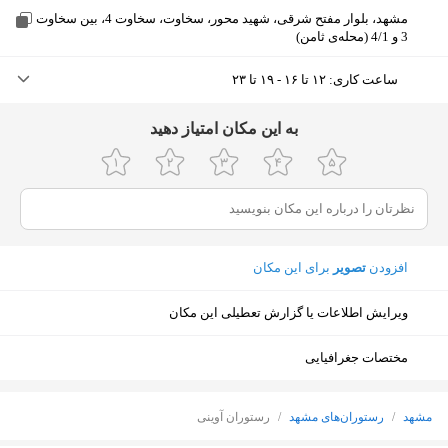
مشهد، بلوار مفتح شرقی، شهید محور، سخاوت، سخاوت 4، بین سخاوت
3 و 4/1 (محله‌ی ثامن)
ساعت کاری
:
۱۲ تا ۱۶ - ۱۹ تا ۲۳
دوشنبه (امروز)
۱۲ تا ۱۶ - ۱۹ تا ۲۳
ﺑﻪ اﯾﻦ ﻣﮑﺎن اﻣﺘﯿﺎز دﻫﯿﺪ
سه‌شنبه
۱۲ تا ۱۶ - ۱۹ تا ۲۳
چهارشنبه
۱۲ تا ۱۶ - ۱۹ تا ۲۳
پنجشنبه
۱۲ تا ۱۶ - ۱۹ تا ۲۳
افزودن
تصویر
برای این مکان
جمعه
۱۲ تا ۱۶ - ۱۹ تا ۲۳
ویرایش اطلاعات یا گزارش تعطیلی این مکان
شنبه
۱۲ تا ۱۶ - ۱۹ تا ۲۳
مختصات جغرافیایی
یکشنبه
۱۲ تا ۱۶ - ۱۹ تا ۲۳
نمایش نقشه
مشهد
/
رستوران‌های مشهد
/
رستوران آوینی