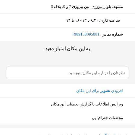
مشهد، بلوار پیروزی، بین پیروزی 7 و 9، پلاک 3
ساعت کاری
:
۸:۳۰ تا ۱۳ - ۱۶ تا ۲۱
شنبه (امروز)
۸:۳۰ تا ۱۳ - ۱۶ تا ۲۱
شماره تماس:
‎+989158095881
یکشنبه
۸:۳۰ تا ۱۳ - ۱۶ تا ۲۱
ﺑﻪ اﯾﻦ ﻣﮑﺎن اﻣﺘﯿﺎز دﻫﯿﺪ
دوشنبه
۸:۳۰ تا ۱۳ - ۱۶ تا ۲۱
سه‌شنبه
۸:۳۰ تا ۱۳ - ۱۶ تا ۲۱
چهارشنبه
۸:۳۰ تا ۱۳ - ۱۶ تا ۲۱
افزودن
تصویر
برای این مکان
پنجشنبه
۸:۳۰ تا ۱۳ - ۱۶ تا ۲۱
ویرایش اطلاعات یا گزارش تعطیلی این مکان
جمعه
تعطیل
مختصات جغرافیایی
نمایش نقشه