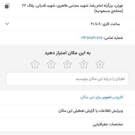
تهران، بزرگراه امام رضا، شهید مجتبی طاهری، شهید قدیانی، پلاک 22
(محله‌ی مسعودیه)
ساعت کاری
:
۸ تا ۲۰
دوشنبه (امروز)
۸ تا ۲۰
شماره تماس:
‎09351540715
سه‌شنبه
۸ تا ۲۰
ﺑﻪ اﯾﻦ ﻣﮑﺎن اﻣﺘﯿﺎز دﻫﯿﺪ
چهارشنبه
۸ تا ۲۰
پنجشنبه
۸ تا ۲۰
جمعه
۹ تا ۲۰
افزودن
تصویر
برای این مکان
شنبه
۸ تا ۲۰
یکشنبه
۸ تا ۲۰
ویرایش اطلاعات یا گزارش تعطیلی این مکان
نمایش نقشه
مختصات جغرافیایی