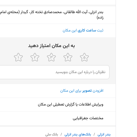
بندر انزلی، آیت الله طالقانی، محمدصادق تخته کار، گیدار (محله‌ی امام
زاده)
ثبت
ساعت کاری
این مکان
ﺑﻪ اﯾﻦ ﻣﮑﺎن اﻣﺘﯿﺎز دﻫﯿﺪ
افزودن
تصویر
برای این مکان
ویرایش اطلاعات یا گزارش تعطیلی این مکان
مختصات جغرافیایی
بندر انزلی
/
بانک‌های بندر انزلی
/
بانک ملی