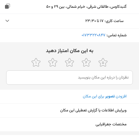
گنبدکاوس، طالقانی شرقی، خیام شمالی، بین 29 و 50
ساعت کاری
:
۱۷ تا ۲۳:۳۰
جمعه (امروز)
۱۷ تا ۲۳:۳۰
شماره تماس:
‎01733220847
شنبه
۱۰ تا ۲۳:۳۰
ﺑﻪ اﯾﻦ ﻣﮑﺎن اﻣﺘﯿﺎز دﻫﯿﺪ
یکشنبه
۱۰ تا ۲۳:۳۰
دوشنبه
۱۰ تا ۲۳:۳۰
سه‌شنبه
۱۰ تا ۲۳:۳۰
افزودن
تصویر
برای این مکان
چهارشنبه
۱۰ تا ۲۳:۳۰
پنجشنبه
۱۰ تا ۲۳:۳۰
ویرایش اطلاعات یا گزارش تعطیلی این مکان
مختصات جغرافیایی
نمایش نقشه