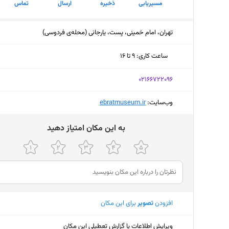
مسیریابی
ذخیره
ارسال
تماس
تهران، امام خمینی، پست، یارجانی (محله‌ی فردوسی)
ساعت کاری
:
۹ تا ۱۶
جمعه (امروز)
۹ تا ۱۶
‎02166722096
شنبه
۹ تا ۱۶
وب‌سایت:
‎ebratmuseum.ir
یکشنبه
۹ تا ۱۶
ﺑﻪ اﯾﻦ ﻣﮑﺎن اﻣﺘﯿﺎز دﻫﯿﺪ
دوشنبه
۹ تا ۱۶
سه‌شنبه
۹ تا ۱۶
چهارشنبه
۹ تا ۱۶
پنجشنبه
۹ تا ۱۶
افزودن
تصویر
برای این مکان
ویرایش اطلاعات یا گزارش تعطیلی این مکان