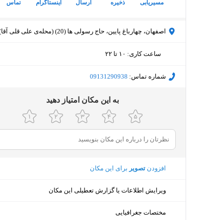
مسیریابی
ذخیره
ارسال
اینستاگرام
تماس
اصفهان، چهارباغ پایین، حاج رسولی ها (20) (محله‌ی علی قلی آقا)
ساعت کاری
:
۱۰ تا ۲۲
دوشنبه (امروز)
۱۰ تا ۲۲
شماره تماس:
‎09131290938
سه‌شنبه
۱۰ تا ۲۲
ﺑﻪ اﯾﻦ ﻣﮑﺎن اﻣﺘﯿﺎز دﻫﯿﺪ
چهارشنبه
۱۰ تا ۲۲
پنجشنبه
۱۰ تا ۲۲
جمعه
۱۰ تا ۲۲
افزودن
تصویر
برای این مکان
شنبه
۱۰ تا ۲۲
ویرایش اطلاعات یا گزارش تعطیلی این مکان
یکشنبه
۱۰ تا ۲۲
مختصات جغرافیایی