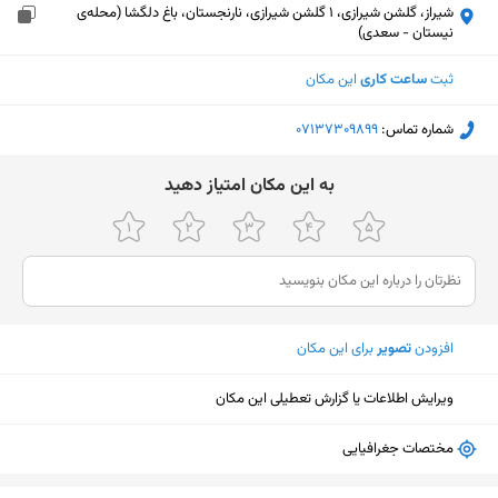
شیراز، گلشن شیرازی، 1 گلشن شیرازی، نارنجستان، باغ دلگشا (محله‌ی
نیستان - سعدی)
ثبت
ساعت کاری
این مکان
شماره تماس:
‎07137309899
ﺑﻪ اﯾﻦ ﻣﮑﺎن اﻣﺘﯿﺎز دﻫﯿﺪ
افزودن
تصویر
برای این مکان
ویرایش اطلاعات یا گزارش تعطیلی این مکان
مختصات جغرافیایی
نمایش نقشه