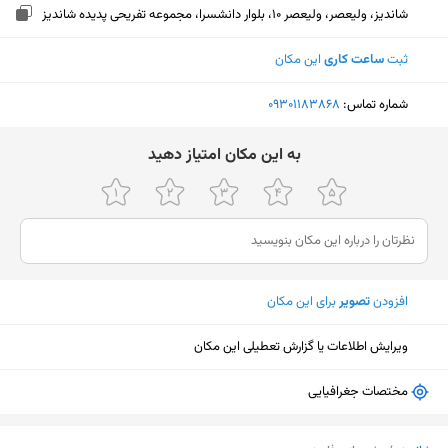
شاندیز، ولیعصر، ولیعصر 10، بلوار دانشسرا، مجموعه تفریحی پدیده شاندیز
ثبت
ساعت کاری
این مکان
شماره تماس:
‎09301183868
ﺑﻪ اﯾﻦ ﻣﮑﺎن اﻣﺘﯿﺎز دﻫﯿﺪ
افزودن
تصویر
برای این مکان
ویرایش اطلاعات یا گزارش تعطیلی این مکان
مختصات جغرافیایی
نمایش نقشه