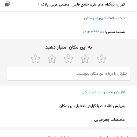
تهران، بزرگراه امام علی، خلیج فارس، مطلبی غربی، پلاک 2
ثبت
ساعت کاری
این مکان
شماره تماس:
‎02133492000
ﺑﻪ اﯾﻦ ﻣﮑﺎن اﻣﺘﯿﺎز دﻫﯿﺪ
افزودن
تصویر
برای این مکان
ویرایش اطلاعات یا گزارش تعطیلی این مکان
مختصات جغرافیایی
نمایش نقشه