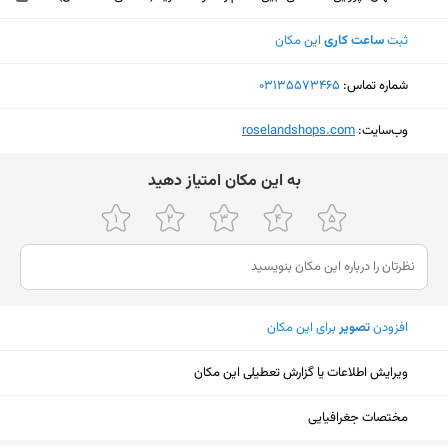
ثبت
ساعت کاری
این مکان
شماره تماس:
‎03135573465
وب‌سایت:
‎roselandshops.com
ﺑﻪ اﯾﻦ ﻣﮑﺎن اﻣﺘﯿﺎز دﻫﯿﺪ
افزودن
تصویر
برای این مکان
ویرایش اطلاعات یا گزارش تعطیلی این مکان
نمایش نقشه
مختصات جغرافیایی