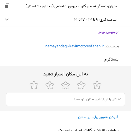
اصفهان، عسگریه، بین گلها و پروین اعتصامی (محله‌ی دشتستان)
ساعت کاری
:
۹ تا ۱۳ - ۱۷ تا ۲۱
شنبه (امروز)
۹ تا ۱۳ - ۱۷ تا ۲۱
‎03135592669
یکشنبه
۹ تا ۱۳ - ۱۷ تا ۲۱
وب‌سایت:
‎namayandegi-kavirmotoresfahan.ir
دوشنبه
۹ تا ۱۳ - ۱۷ تا ۲۱
اینستاگرام
سه‌شنبه
۹ تا ۱۳ - ۱۷ تا ۲۱
ﺑﻪ اﯾﻦ ﻣﮑﺎن اﻣﺘﯿﺎز دﻫﯿﺪ
چهارشنبه
۹ تا ۱۳ - ۱۷ تا ۲۱
پنجشنبه
۹ تا ۱۳ - ۱۷ تا ۲۱
جمعه
۹ تا ۱۳ - ۱۷ تا ۲۱
افزودن
تصویر
برای این مکان
نمایش نقشه
ویرایش اطلاعات یا گزارش تعطیلی این مکان