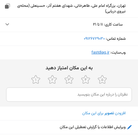
تهران، بزرگراه امام علی، طاهرخانی، شهدای هفتم آذر، حسینعلی (محله‌ی
نیروی دریایی)
ساعت کاری
:
۱۱ تا ۲۱
یکشنبه (امروز)
۱۱ تا ۲۱
شماره تماس:
‎09126729030
دوشنبه
۱۱ تا ۲۱
وب‌سایت:
‎fastdiag.ir
سه‌شنبه
۱۱ تا ۲۱
ﺑﻪ اﯾﻦ ﻣﮑﺎن اﻣﺘﯿﺎز دﻫﯿﺪ
چهارشنبه
۱۱ تا ۲۱
پنجشنبه
۱۱ تا ۲۱
جمعه
ثبت نشده
شنبه
۱۱ تا ۲۱
افزودن
تصویر
برای این مکان
نمایش نقشه
ویرایش اطلاعات یا گزارش تعطیلی این مکان