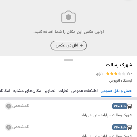
اولین عکس این مکان را شما اضافه کنید.
افزودن عکس
شهرک رسالت
3/0
1 رای
ایستگاه اتوبوس
حمل و نقل عمومی
اطلاعات عمومی
نظرات
تصاویر
مکان‌های مشابه
امکانا
مسیریابی
ذخیره
ارسال
نامشخص
خط
240
شهرک رسالت - پایانه مترو علی‌آباد
نامشخص
خط
240
شهرک رسالت - پایانه مترو علی‌آباد