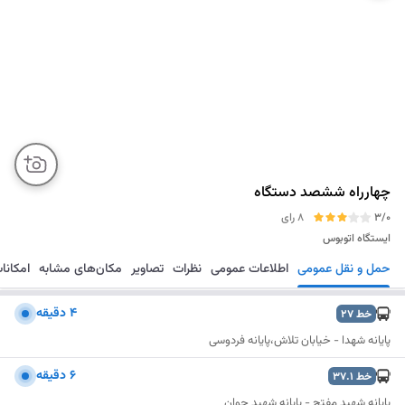
چهارراه ششصد دستگاه
3/0
8 رای
ایستگاه اتوبوس
حمل و نقل عمومی
اطلاعات عمومی
نظرات
تصاویر
مکان‌های مشابه
امکانا
مسیریابی
ذخیره
ارسال
۴ دقیقه
خط
27
پایانه شهدا - خیابان تلاش،پایانه فردوسی
۶ دقیقه
خط
37.1
پایانه شهید مفتح - پایانه شهید جوان