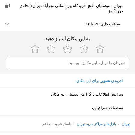
تهران، متوسلیان - فتح، فرودگاه بین المللی مهرآباد تهران (محله‌ی فرودگاه)
ساعت کاری
:
۱۷ تا ۲۲
دوشنبه (امروز)
۱۷ تا ۲۲
ﺑﻪ اﯾﻦ ﻣﮑﺎن اﻣﺘﯿﺎز دﻫﯿﺪ
سه‌شنبه
۱۷ تا ۲۲
چهارشنبه
۱۷ تا ۲۲
پنجشنبه
۱۷ تا ۲۲
افزودن
تصویر
برای این مکان
جمعه
۱۷ تا ۲۲
ویرایش اطلاعات یا گزارش تعطیلی این مکان
شنبه
۱۷ تا ۲۲
یکشنبه
۱۷ تا ۲۲
مختصات جغرافیایی
نمایش نقشه
تهران
/
بازارها و مراکز خرید تهران
/
پاساژ شهید شجاعی