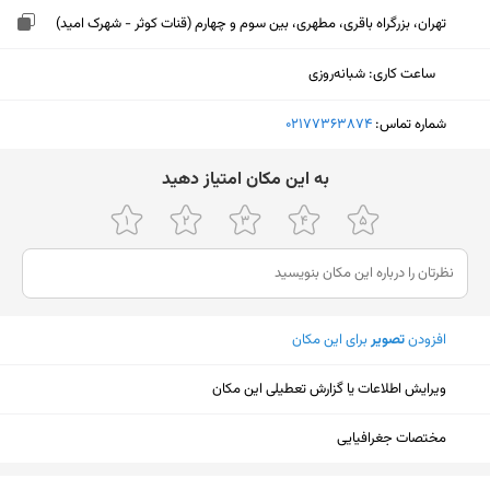
تهران، بزرگراه باقری، مطهری، بین سوم و چهارم (قنات کوثر - شهرک امید)
ساعت کاری
:
شبانه‌روزی
شماره تماس:
‎02177363874
ﺑﻪ اﯾﻦ ﻣﮑﺎن اﻣﺘﯿﺎز دﻫﯿﺪ
افزودن
تصویر
برای این مکان
ویرایش اطلاعات یا گزارش تعطیلی این مکان
مختصات جغرافیایی
نمایش نقشه