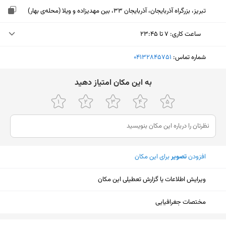
تبریز، بزرگراه آذربایجان، آذربایجان 33، بین مهدیزاده و ویلا (محله‌ی بهار)
ساعت کاری
:
۷ تا ۲۳:۴۵
پنجشنبه (امروز)
۷ تا ۲۳:۴۵
شماره تماس:
‎04132845751
جمعه
۷ تا ۲۳:۴۵
ﺑﻪ اﯾﻦ ﻣﮑﺎن اﻣﺘﯿﺎز دﻫﯿﺪ
شنبه
۷ تا ۲۳:۴۵
یکشنبه
۷ تا ۲۳:۴۵
دوشنبه
۷ تا ۲۳:۴۵
افزودن
تصویر
برای این مکان
سه‌شنبه
۷ تا ۲۳:۴۵
چهارشنبه
۷ تا ۲۳:۴۵
ویرایش اطلاعات یا گزارش تعطیلی این مکان
مختصات جغرافیایی
نمایش نقشه