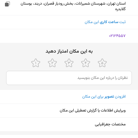
استان تهران، شهرستان شمیرانات، بخش رودبار قصران، دربند، بوستان
گلابدره
ثبت
ساعت کاری
این مکان
‎02124557
ﺑﻪ اﯾﻦ ﻣﮑﺎن اﻣﺘﯿﺎز دﻫﯿﺪ
افزودن
تصویر
برای این مکان
ویرایش اطلاعات یا گزارش تعطیلی این مکان
مختصات جغرافیایی
نمایش نقشه