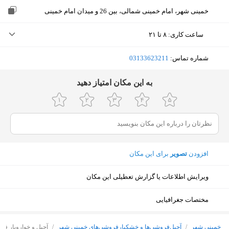
خمینی شهر، امام خمینی شمالی، بین 26 و میدان امام خمینی
ساعت کاری
:
۸ تا ۲۱
شنبه (امروز)
۸ تا ۲۱
شماره تماس:
‎03133623211
یکشنبه
۸ تا ۲۱
ﺑﻪ اﯾﻦ ﻣﮑﺎن اﻣﺘﯿﺎز دﻫﯿﺪ
دوشنبه
۸ تا ۲۱
سه‌شنبه
۸ تا ۲۱
چهارشنبه
۸ تا ۲۱
افزودن
تصویر
برای این مکان
پنجشنبه
۸ تا ۲۱
ویرایش اطلاعات یا گزارش تعطیلی این مکان
جمعه
ثبت نشده
مختصات جغرافیایی
نمایش نقشه
خمینی شهر
/
آجیل‌فروشی‌ها و خشکبارفروشی‌های خمینی شهر
/
آجیل و خواروبار ف