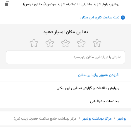
بوشهر، بلوار شهید ماهینی، اعتمادیه، شهید موتمن (محله‌ی دواس)
ثبت
ساعت کاری
این مکان
ﺑﻪ اﯾﻦ ﻣﮑﺎن اﻣﺘﯿﺎز دﻫﯿﺪ
افزودن
تصویر
برای این مکان
ویرایش اطلاعات یا گزارش تعطیلی این مکان
مختصات جغرافیایی
بوشهر
/
مراکز بهداشت بوشهر
/
مرکز بهداشت جامع سلامت حضرت زینب (س)
نمایش نقشه