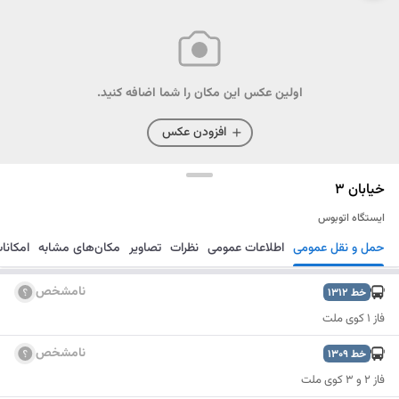
اولین عکس این مکان را شما اضافه کنید.
افزودن عکس
خیابان 3
ایستگاه اتوبوس
حمل و نقل عمومی
اطلاعات عمومی
نظرات
تصاویر
مکان‌های مشابه
امکانا
مسیریابی
ذخیره
ارسال
نامشخص
خط
1312
فاز 1 کوی ملت
نامشخص
خط
1309
فاز ۲ و ۳ کوی ملت