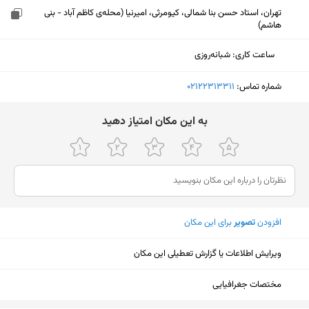
تهران، استاد حسن بنا شمالی، کیومرثی، امیرنیا (محله‌ی کاظم آباد - بنی
هاشم)
ساعت کاری
:
شبانه‌روزی
شماره تماس:
‎02122313311
ﺑﻪ اﯾﻦ ﻣﮑﺎن اﻣﺘﯿﺎز دﻫﯿﺪ
افزودن
تصویر
برای این مکان
ویرایش اطلاعات یا گزارش تعطیلی این مکان
نمایش نقشه
مختصات جغرافیایی