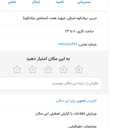
مسیریابی
ذخیره
ارسال
تماس
تبریز، بیلانکوه شرقی، شهید همت (محله‌ی بیلانکوه)
ساعت کاری
:
۸ تا ۲۳
دوشنبه (امروز)
۸ تا ۲۳
شماره تماس:
‎09148981449
سه‌شنبه
۸ تا ۲۳
ﺑﻪ اﯾﻦ ﻣﮑﺎن اﻣﺘﯿﺎز دﻫﯿﺪ
چهارشنبه
۸ تا ۲۳
پنجشنبه
۸ تا ۲۳
جمعه
۸ تا ۲۳
افزودن
تصویر
برای این مکان
شنبه
۸ تا ۲۳
یکشنبه
۸ تا ۲۳
ویرایش اطلاعات یا گزارش تعطیلی این مکان
مختصات جغرافیایی