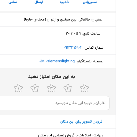
مسیریابی
ذخیره
ارسال
تماس
اصفهان، طالقانی، بین هرندی و ارغوان (محله‌ی خلجا)
ساعت کاری
:
۹ تا ۲۰:۳۰
دوشنبه (امروز)
۹ تا ۲۰:۳۰
شماره تماس:
‎09133169011
سه‌شنبه
۹ تا ۲۰:۳۰
صفحه اینستاگرام:
‎@110siemenslighting
چهارشنبه
۹ تا ۲۰:۳۰
ﺑﻪ اﯾﻦ ﻣﮑﺎن اﻣﺘﯿﺎز دﻫﯿﺪ
پنجشنبه
۹ تا ۲۰:۳۰
جمعه
تعط
شنبه
۹ تا ۲۰:۳۰
یکشنبه
۹ تا ۲۰:۳۰
افزودن
تصویر
برای این مکان
ویرایش اطلاعات یا گزارش تعطیلی این مکان