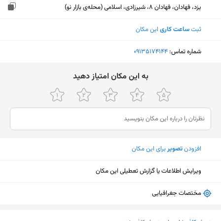
یزد، فهادان، فهادان 8، شیرزادی، اسلامی (محله‌ی بازار نو)
ثبت
ساعت کاری
این مکان
شماره تماس:
‎09135174144
ﺑﻪ اﯾﻦ ﻣﮑﺎن اﻣﺘﯿﺎز دﻫﯿﺪ
افزودن
تصویر
برای این مکان
ویرایش اطلاعات یا گزارش تعطیلی این مکان
مختصات جغرافیایی
نمایش نقشه