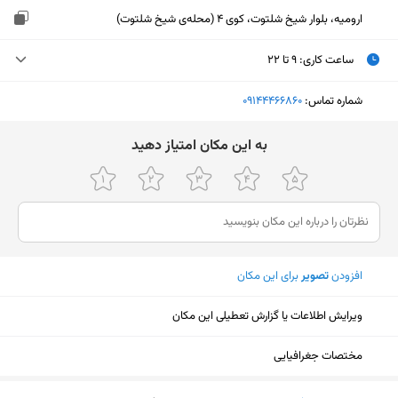
ارومیه، بلوار شیخ شلتوت، کوی 4 (محله‌ی شیخ شلتوت)
ساعت کاری
:
۹ تا ۲۲
یکشنبه (امروز)
۹ تا ۲۲
شماره تماس:
‎09144466860
دوشنبه
۹ تا ۲۲
ﺑﻪ اﯾﻦ ﻣﮑﺎن اﻣﺘﯿﺎز دﻫﯿﺪ
سه‌شنبه
۹ تا ۲۲
چهارشنبه
۹ تا ۲۲
پنجشنبه
۹ تا ۲۲
افزودن
تصویر
برای این مکان
جمعه
تعطیل
شنبه
۹ تا ۲۲
ویرایش اطلاعات یا گزارش تعطیلی این مکان
مختصات جغرافیایی
نمایش نقشه