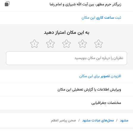
زیرگذر حرم مطهر، بین آیت الله شیرازی و امام رضا
ثبت
ساعت کاری
این مکان
ﺑﻪ اﯾﻦ ﻣﮑﺎن اﻣﺘﯿﺎز دﻫﯿﺪ
افزودن
تصویر
برای این مکان
ویرایش اطلاعات یا گزارش تعطیلی این مکان
مختصات جغرافیایی
مشهد
/
محل‌های عبادت مشهد
/
صحن پیامبر اعظم
نمایش نقشه