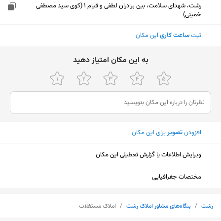
رشت، شهدای سلامت، بین برادران لطفی و قیام 1 (کوی سید مصطفی
خمینی)
ثبت
ساعت کاری
این مکان
ﺑﻪ اﯾﻦ ﻣﮑﺎن اﻣﺘﯿﺎز دﻫﯿﺪ
افزودن
تصویر
برای این مکان
ویرایش اطلاعات یا گزارش تعطیلی این مکان
مختصات جغرافیایی
نمایش نقشه
رشت
/
بنگاه‌های مشاور املاک رشت
/
املاک مستغلات