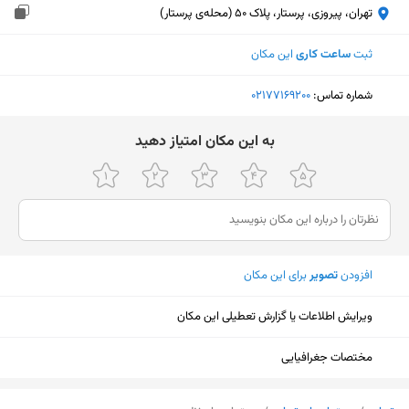
تهران، پیروزی، پرستار، پلاک 50 (محله‌ی پرستار)
ثبت
ساعت کاری
این مکان
شماره تماس:
‎02177169200
ﺑﻪ اﯾﻦ ﻣﮑﺎن اﻣﺘﯿﺎز دﻫﯿﺪ
افزودن
تصویر
برای این مکان
ویرایش اطلاعات یا گزارش تعطیلی این مکان
مختصات جغرافیایی
نمایش نقشه