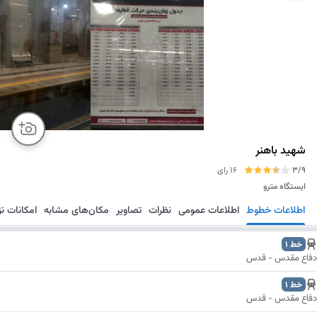
شهید باهنر
3/9
16 رای
ایستگاه مترو
اطلاعات خطوط
اطلاعات عمومی
نظرات
تصاویر
مکان‌های مشابه
امکانات ن
مسیریابی
ذخیره
ارسال
خط 1
دفاع مقدس - قدس
خط 1
دفاع مقدس - قدس