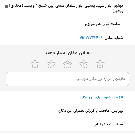
بوشهر، بلوار شهید یاسینی، بلوار سلمان فارسی، بین خندق 9 و پست (محله‌ی
ریشهر)
ساعت کاری
:
شبانه‌روزی
شماره تماس:
‎09307722424
ﺑﻪ اﯾﻦ ﻣﮑﺎن اﻣﺘﯿﺎز دﻫﯿﺪ
افزودن
تصویر
برای این مکان
ویرایش اطلاعات یا گزارش تعطیلی این مکان
نمایش نقشه
مختصات جغرافیایی